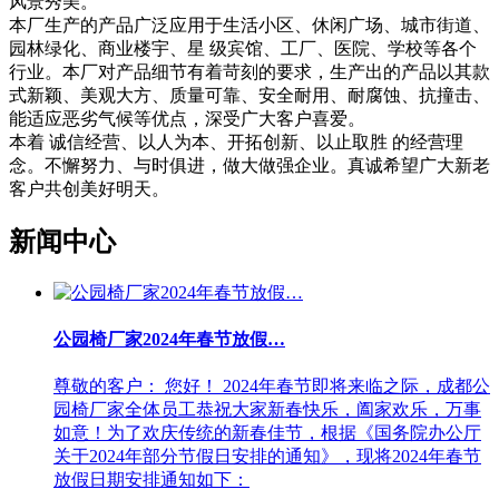
风景秀美。
本厂生产的产品广泛应用于生活小区、休闲广场、城市街道、
园林绿化、商业楼宇、星 级宾馆、工厂、医院、学校等各个
行业。本厂对产品细节有着苛刻的要求，生产出的产品以其款
式新颖、美观大方、质量可靠、安全耐用、耐腐蚀、抗撞击、
能适应恶劣气候等优点，深受广大客户喜爱。
本着 诚信经营、以人为本、开拓创新、以止取胜 的经营理
念。不懈努力、与时俱进，做大做强企业。真诚希望广大新老
客户共创美好明天。
新闻中心
公园椅厂家2024年春节放假…
尊敬的客户： 您好！ 2024年春节即将来临之际，成都公
园椅厂家全体员工恭祝大家新春快乐，阖家欢乐，万事
如意！为了欢庆传统的新春佳节，根据《国务院办公厅
关于2024年部分节假日安排的通知》，现将2024年春节
放假日期安排通知如下：