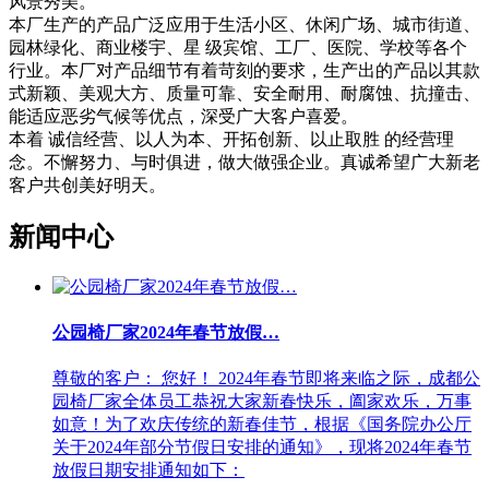
风景秀美。
本厂生产的产品广泛应用于生活小区、休闲广场、城市街道、
园林绿化、商业楼宇、星 级宾馆、工厂、医院、学校等各个
行业。本厂对产品细节有着苛刻的要求，生产出的产品以其款
式新颖、美观大方、质量可靠、安全耐用、耐腐蚀、抗撞击、
能适应恶劣气候等优点，深受广大客户喜爱。
本着 诚信经营、以人为本、开拓创新、以止取胜 的经营理
念。不懈努力、与时俱进，做大做强企业。真诚希望广大新老
客户共创美好明天。
新闻中心
公园椅厂家2024年春节放假…
尊敬的客户： 您好！ 2024年春节即将来临之际，成都公
园椅厂家全体员工恭祝大家新春快乐，阖家欢乐，万事
如意！为了欢庆传统的新春佳节，根据《国务院办公厅
关于2024年部分节假日安排的通知》，现将2024年春节
放假日期安排通知如下：