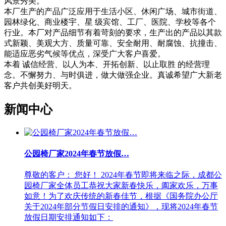
风景秀美。
本厂生产的产品广泛应用于生活小区、休闲广场、城市街道、
园林绿化、商业楼宇、星 级宾馆、工厂、医院、学校等各个
行业。本厂对产品细节有着苛刻的要求，生产出的产品以其款
式新颖、美观大方、质量可靠、安全耐用、耐腐蚀、抗撞击、
能适应恶劣气候等优点，深受广大客户喜爱。
本着 诚信经营、以人为本、开拓创新、以止取胜 的经营理
念。不懈努力、与时俱进，做大做强企业。真诚希望广大新老
客户共创美好明天。
新闻中心
公园椅厂家2024年春节放假…
尊敬的客户： 您好！ 2024年春节即将来临之际，成都公
园椅厂家全体员工恭祝大家新春快乐，阖家欢乐，万事
如意！为了欢庆传统的新春佳节，根据《国务院办公厅
关于2024年部分节假日安排的通知》，现将2024年春节
放假日期安排通知如下：