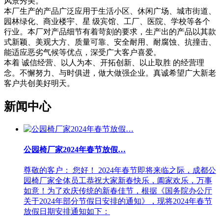
风景秀美。
本厂生产的产品广泛应用于生活小区、休闲广场、城市街道、
园林绿化、商业楼宇、星 级宾馆、工厂、医院、学校等各个
行业。本厂对产品细节有着苛刻的要求，生产出的产品以其款
式新颖、美观大方、质量可靠、安全耐用、耐腐蚀、抗撞击、
能适应恶劣气候等优点，深受广大客户喜爱。
本着 诚信经营、以人为本、开拓创新、以止取胜 的经营理
念。不懈努力、与时俱进，做大做强企业。真诚希望广大新老
客户共创美好明天。
新闻中心
公园椅厂家2024年春节放假…
尊敬的客户： 您好！ 2024年春节即将来临之际，成都公
园椅厂家全体员工恭祝大家新春快乐，阖家欢乐，万事
如意！为了欢庆传统的新春佳节，根据《国务院办公厅
关于2024年部分节假日安排的通知》，现将2024年春节
放假日期安排通知如下：