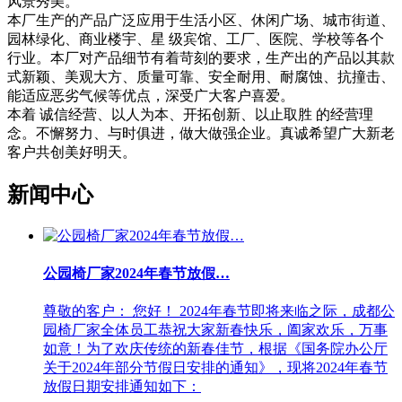
风景秀美。
本厂生产的产品广泛应用于生活小区、休闲广场、城市街道、
园林绿化、商业楼宇、星 级宾馆、工厂、医院、学校等各个
行业。本厂对产品细节有着苛刻的要求，生产出的产品以其款
式新颖、美观大方、质量可靠、安全耐用、耐腐蚀、抗撞击、
能适应恶劣气候等优点，深受广大客户喜爱。
本着 诚信经营、以人为本、开拓创新、以止取胜 的经营理
念。不懈努力、与时俱进，做大做强企业。真诚希望广大新老
客户共创美好明天。
新闻中心
公园椅厂家2024年春节放假…
尊敬的客户： 您好！ 2024年春节即将来临之际，成都公
园椅厂家全体员工恭祝大家新春快乐，阖家欢乐，万事
如意！为了欢庆传统的新春佳节，根据《国务院办公厅
关于2024年部分节假日安排的通知》，现将2024年春节
放假日期安排通知如下：