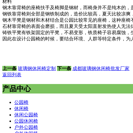
材料
钢木靠背椅的座椅扶手及椅脚是钢材，而椅身并不是纯木的，
钢铁靠背椅则全部是钢铁制成的，造价比较高，夏天比较凉爽
钢木平凳是钢材和木材结合是公园比较常见的座椅，这种座椅
石材靠背椅的表面会磨损，而且夏天受太阳直射发热使人无法
铸铁平凳有铁架固定的平凳，不易变形，铁质椅子容易腐蚀，
因此在设计公园椅的时候，要结合环境、人群等特定条件，为
上一条
玻璃钢休闲椅定制
下一条
成都玻璃钢休闲椅批发厂家
返回列表
产品中心
公园椅
休闲椅
休闲公园椅
公园休闲椅
户外公园椅