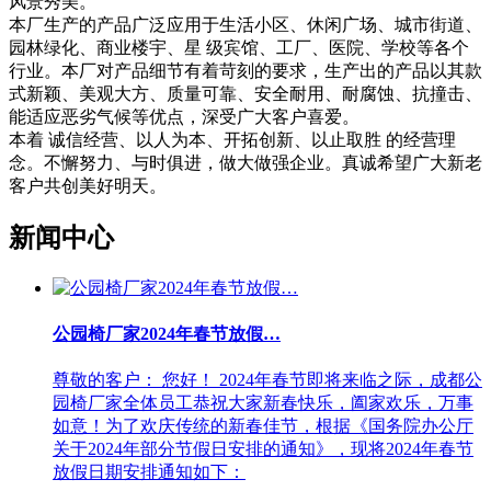
风景秀美。
本厂生产的产品广泛应用于生活小区、休闲广场、城市街道、
园林绿化、商业楼宇、星 级宾馆、工厂、医院、学校等各个
行业。本厂对产品细节有着苛刻的要求，生产出的产品以其款
式新颖、美观大方、质量可靠、安全耐用、耐腐蚀、抗撞击、
能适应恶劣气候等优点，深受广大客户喜爱。
本着 诚信经营、以人为本、开拓创新、以止取胜 的经营理
念。不懈努力、与时俱进，做大做强企业。真诚希望广大新老
客户共创美好明天。
新闻中心
公园椅厂家2024年春节放假…
尊敬的客户： 您好！ 2024年春节即将来临之际，成都公
园椅厂家全体员工恭祝大家新春快乐，阖家欢乐，万事
如意！为了欢庆传统的新春佳节，根据《国务院办公厅
关于2024年部分节假日安排的通知》，现将2024年春节
放假日期安排通知如下：