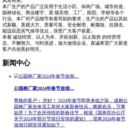
风景秀美。
本厂生产的产品广泛应用于生活小区、休闲广场、城市街道、
园林绿化、商业楼宇、星 级宾馆、工厂、医院、学校等各个
行业。本厂对产品细节有着苛刻的要求，生产出的产品以其款
式新颖、美观大方、质量可靠、安全耐用、耐腐蚀、抗撞击、
能适应恶劣气候等优点，深受广大客户喜爱。
本着 诚信经营、以人为本、开拓创新、以止取胜 的经营理
念。不懈努力、与时俱进，做大做强企业。真诚希望广大新老
客户共创美好明天。
新闻中心
公园椅厂家2024年春节放假…
尊敬的客户： 您好！ 2024年春节即将来临之际，成都公
园椅厂家全体员工恭祝大家新春快乐，阖家欢乐，万事
如意！为了欢庆传统的新春佳节，根据《国务院办公厅
关于2024年部分节假日安排的通知》，现将2024年春节
放假日期安排通知如下：