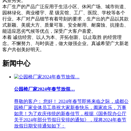
风景秀美。
本厂生产的产品广泛应用于生活小区、休闲广场、城市街道、
园林绿化、商业楼宇、星 级宾馆、工厂、医院、学校等各个
行业。本厂对产品细节有着苛刻的要求，生产出的产品以其款
式新颖、美观大方、质量可靠、安全耐用、耐腐蚀、抗撞击、
能适应恶劣气候等优点，深受广大客户喜爱。
本着 诚信经营、以人为本、开拓创新、以止取胜 的经营理
念。不懈努力、与时俱进，做大做强企业。真诚希望广大新老
客户共创美好明天。
新闻中心
公园椅厂家2024年春节放假…
尊敬的客户： 您好！ 2024年春节即将来临之际，成都公
园椅厂家全体员工恭祝大家新春快乐，阖家欢乐，万事
如意！为了欢庆传统的新春佳节，根据《国务院办公厅
关于2024年部分节假日安排的通知》，现将2024年春节
放假日期安排通知如下：