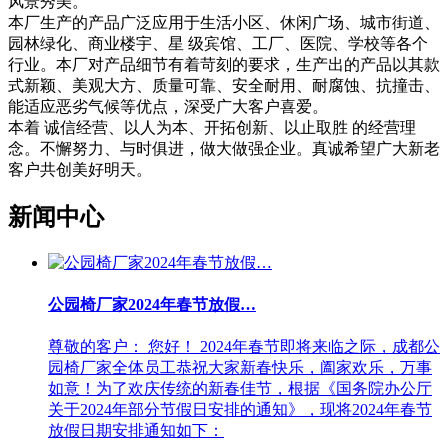
风景秀美。
本厂生产的产品广泛应用于生活小区、休闲广场、城市街道、
园林绿化、商业楼宇、星 级宾馆、工厂、医院、学校等各个
行业。本厂对产品细节有着苛刻的要求，生产出的产品以其款
式新颖、美观大方、质量可靠、安全耐用、耐腐蚀、抗撞击、
能适应恶劣气候等优点，深受广大客户喜爱。
本着 诚信经营、以人为本、开拓创新、以止取胜 的经营理
念。不懈努力、与时俱进，做大做强企业。真诚希望广大新老
客户共创美好明天。
新闻中心
公园椅厂家2024年春节放假…
尊敬的客户： 您好！ 2024年春节即将来临之际，成都公
园椅厂家全体员工恭祝大家新春快乐，阖家欢乐，万事
如意！为了欢庆传统的新春佳节，根据《国务院办公厅
关于2024年部分节假日安排的通知》，现将2024年春节
放假日期安排通知如下：