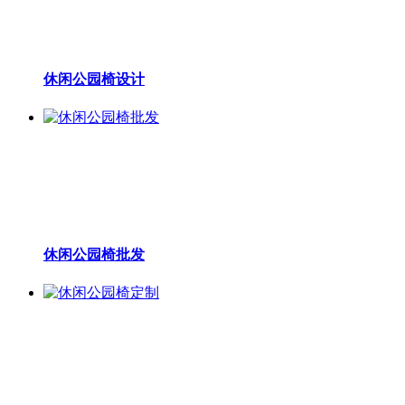
休闲公园椅设计
休闲公园椅批发