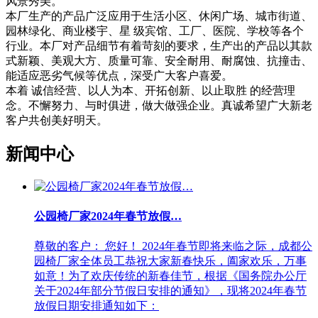
风景秀美。
本厂生产的产品广泛应用于生活小区、休闲广场、城市街道、
园林绿化、商业楼宇、星 级宾馆、工厂、医院、学校等各个
行业。本厂对产品细节有着苛刻的要求，生产出的产品以其款
式新颖、美观大方、质量可靠、安全耐用、耐腐蚀、抗撞击、
能适应恶劣气候等优点，深受广大客户喜爱。
本着 诚信经营、以人为本、开拓创新、以止取胜 的经营理
念。不懈努力、与时俱进，做大做强企业。真诚希望广大新老
客户共创美好明天。
新闻中心
公园椅厂家2024年春节放假…
尊敬的客户： 您好！ 2024年春节即将来临之际，成都公
园椅厂家全体员工恭祝大家新春快乐，阖家欢乐，万事
如意！为了欢庆传统的新春佳节，根据《国务院办公厅
关于2024年部分节假日安排的通知》，现将2024年春节
放假日期安排通知如下：