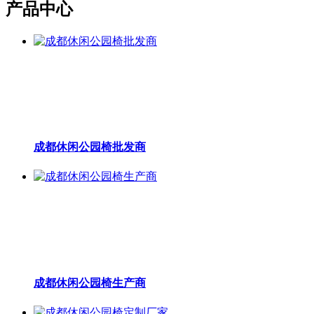
产品中心
成都休闲公园椅批发商
成都休闲公园椅生产商