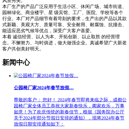
风景秀美。
本厂生产的产品广泛应用于生活小区、休闲广场、城市街道、
园林绿化、商业楼宇、星 级宾馆、工厂、医院、学校等各个
行业。本厂对产品细节有着苛刻的要求，生产出的产品以其款
式新颖、美观大方、质量可靠、安全耐用、耐腐蚀、抗撞击、
能适应恶劣气候等优点，深受广大客户喜爱。
本着 诚信经营、以人为本、开拓创新、以止取胜 的经营理
念。不懈努力、与时俱进，做大做强企业。真诚希望广大新老
客户共创美好明天。
新闻中心
公园椅厂家2024年春节放假…
尊敬的客户： 您好！ 2024年春节即将来临之际，成都公
园椅厂家全体员工恭祝大家新春快乐，阖家欢乐，万事
如意！为了欢庆传统的新春佳节，根据《国务院办公厅
关于2024年部分节假日安排的通知》，现将2024年春节
放假日期安排通知如下：