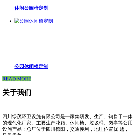
休闲公园椅定制
公园休闲椅定制
READ MORE
关于我们
四川绿茂环卫设施有限公司是一家集研发、生产、销售于一体
的现代化厂家。主要生产花箱、休闲椅、垃圾桶、岗亭等公用
设施产品；总厂位于四川德阳，交通便利，地理位置优 越，