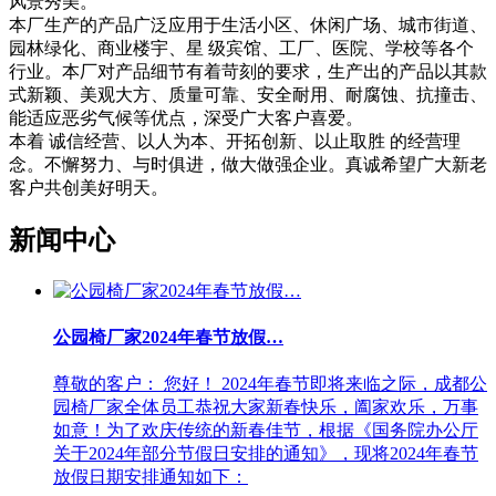
风景秀美。
本厂生产的产品广泛应用于生活小区、休闲广场、城市街道、
园林绿化、商业楼宇、星 级宾馆、工厂、医院、学校等各个
行业。本厂对产品细节有着苛刻的要求，生产出的产品以其款
式新颖、美观大方、质量可靠、安全耐用、耐腐蚀、抗撞击、
能适应恶劣气候等优点，深受广大客户喜爱。
本着 诚信经营、以人为本、开拓创新、以止取胜 的经营理
念。不懈努力、与时俱进，做大做强企业。真诚希望广大新老
客户共创美好明天。
新闻中心
公园椅厂家2024年春节放假…
尊敬的客户： 您好！ 2024年春节即将来临之际，成都公
园椅厂家全体员工恭祝大家新春快乐，阖家欢乐，万事
如意！为了欢庆传统的新春佳节，根据《国务院办公厅
关于2024年部分节假日安排的通知》，现将2024年春节
放假日期安排通知如下：