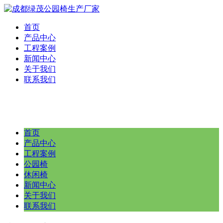
首页
产品中心
工程案例
新闻中心
关于我们
联系我们
首页
产品中心
工程案例
公园椅
休闲椅
新闻中心
关于我们
联系我们