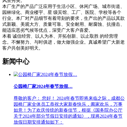
风景秀美。
本厂生产的产品广泛应用于生活小区、休闲广场、城市街道、
园林绿化、商业楼宇、星 级宾馆、工厂、医院、学校等各个
行业。本厂对产品细节有着苛刻的要求，生产出的产品以其款
式新颖、美观大方、质量可靠、安全耐用、耐腐蚀、抗撞击、
能适应恶劣气候等优点，深受广大客户喜爱。
本着 诚信经营、以人为本、开拓创新、以止取胜 的经营理
念。不懈努力、与时俱进，做大做强企业。真诚希望广大新老
客户共创美好明天。
新闻中心
公园椅厂家2024年春节放假…
尊敬的客户： 您好！ 2024年春节即将来临之际，成都公
园椅厂家全体员工恭祝大家新春快乐，阖家欢乐，万事
如意！为了欢庆传统的新春佳节，根据《国务院办公厅
关于2024年部分节假日安排的通知》，现将2024年春节
放假日期安排通知如下：