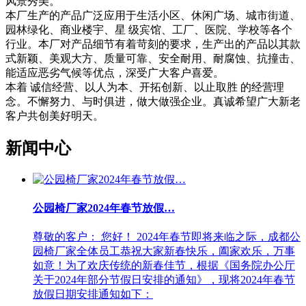
风景秀美。
本厂生产的产品广泛应用于生活小区、休闲广场、城市街道、
园林绿化、商业楼宇、星 级宾馆、工厂、医院、学校等各个
行业。本厂对产品细节有着苛刻的要求，生产出的产品以其款
式新颖、美观大方、质量可靠、安全耐用、耐腐蚀、抗撞击、
能适应恶劣气候等优点，深受广大客户喜爱。
本着 诚信经营、以人为本、开拓创新、以止取胜 的经营理
念。不懈努力、与时俱进，做大做强企业。真诚希望广大新老
客户共创美好明天。
新闻中心
公园椅厂家2024年春节放假…
尊敬的客户： 您好！ 2024年春节即将来临之际，成都公
园椅厂家全体员工恭祝大家新春快乐，阖家欢乐，万事
如意！为了欢庆传统的新春佳节，根据《国务院办公厅
关于2024年部分节假日安排的通知》，现将2024年春节
放假日期安排通知如下：